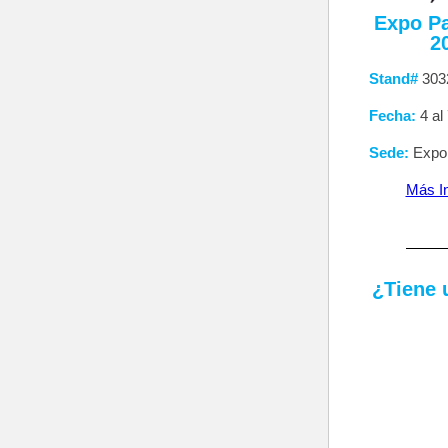
Expo P
2
Stand#
303
Fecha:
4 al
Sede:
Expo
Más I
¿Tiene 