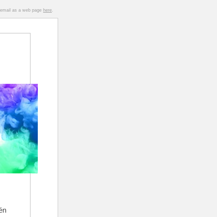
s email as a web page
here
.
én