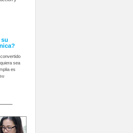
 su
ónica?
 convertido
lquiera sea
mplia es
 su