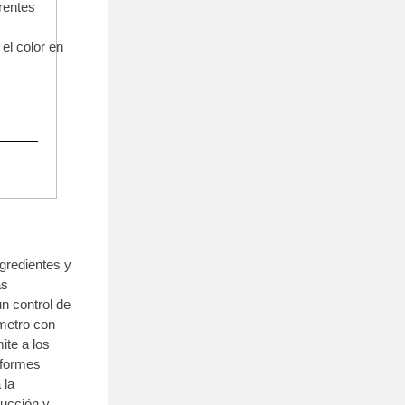
rentes
el color en
ngredientes y
ás
n control de
metro con
te a los
iformes
 la
ducción y