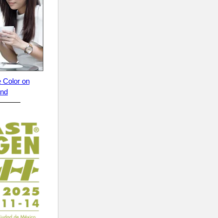
 Color on
nd