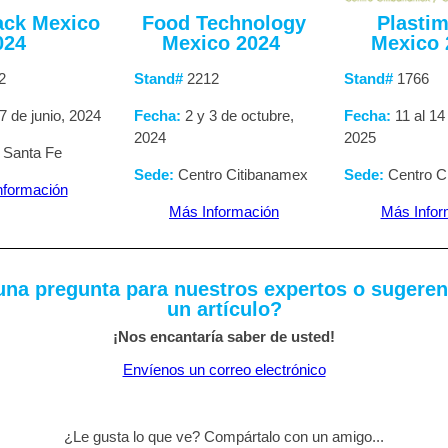
ack Mexico
Food Technology
Plasti
024
Mexico 2024
Mexico
2
Stand#
2212
Stand#
1766
 7
de junio, 2024
Fecha:
2 y 3
de octubre,
Fecha:
11 al 1
2024
2025
 Santa Fe
Sede:
Centro Citibanamex
Sede:
Centro C
nformación
Más Información
Más Infor
una pregunta para nuestros expertos o sugeren
un artículo?
¡Nos encantaría saber de usted!
Envíenos un correo electrónico
¿Le gusta lo que ve? Compártalo con un amigo...