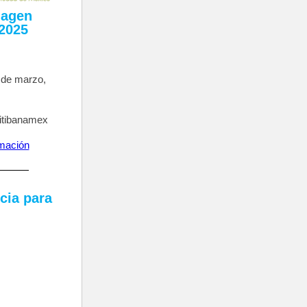
magen
 2025
4
de marzo,
itibanamex
mación
cia para