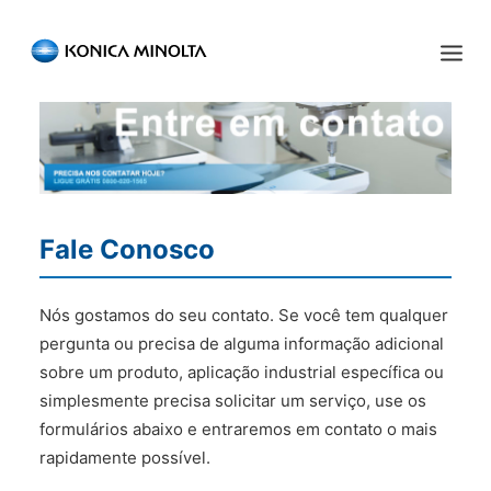
Sensing Americas
ENGLISH
ESPAÑOL
PORTUGUESE
INÍCIO
PRODUTOS
Fale Conosco
SERVIÇOS
INDÚSTRIA
Nós gostamos do seu contato. Se você tem qualquer
pergunta ou precisa de alguma informação adicional
RECURSOS
sobre um produto, aplicação industrial específica ou
simplesmente precisa solicitar um serviço, use os
EVENTOS
formulários abaixo e entraremos em contato o mais
rapidamente possível.
QUEM SOMOS