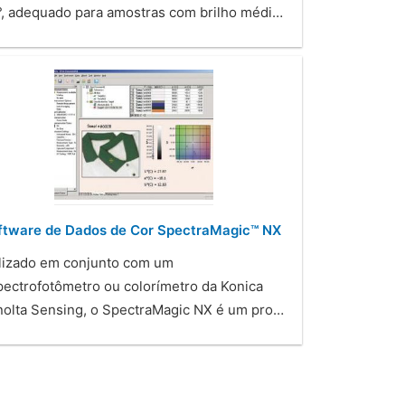
°, adequado para amostras com brilho médi…
ftware de Dados de Cor SpectraMagic™ NX
ilizado em conjunto com um
pectrofotômetro ou colorímetro da Konica
nolta Sensing, o SpectraMagic NX é um pro…