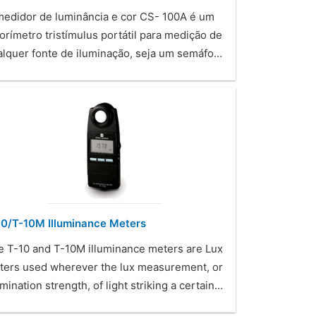
medidor de luminância e cor CS- 100A é um
orímetro tristímulus portátil para medição de
alquer fonte de iluminação, seja um semáfo…
10/T-10M Illuminance Meters
e T-10 and T-10M illuminance meters are Lux
ters used wherever the lux measurement, or
umination strength, of light striking a certain…