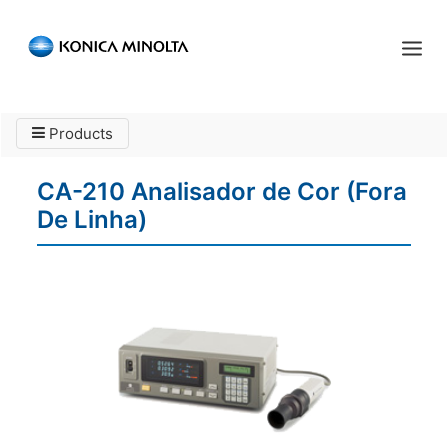
Sensing Americas
Products
ENGLISH
ESPAÑOL
PORTUGUESE
INÍCIO
CA-210 Analisador de Cor (Fora
PRODUTOS
De Linha)
SERVIÇOS
INDÚSTRIA
RECURSOS
EVENTOS
QUEM SOMOS