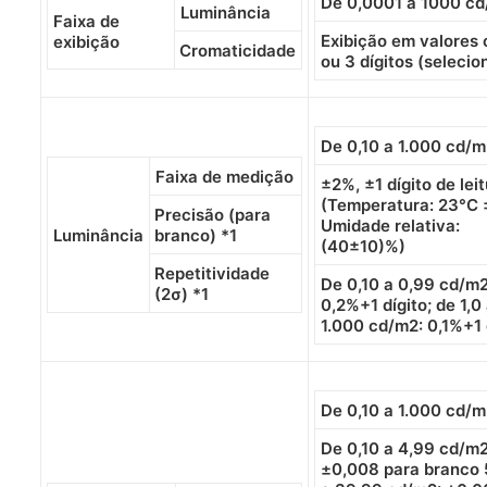
De 0,0001 a 1000 c
Luminância
Faixa de
Exibição em valores
exibição
Cromaticidade
ou 3 dígitos (selecio
De 0,10 a 1.000 cd/
Faixa de medição
±2%, ±1 dígito de lei
(Temperatura: 23°C 
Precisão (para
Umidade relativa:
Luminância
branco) *1
(40±10)%)
Repetitividade
De 0,10 a 0,99 cd/m2
(2σ) *1
0,2%+1 dígito; de 1,0
1.000 cd/m2: 0,1%+1 
De 0,10 a 1.000 cd/
De 0,10 a 4,99 cd/m2
±0,008 para branco 