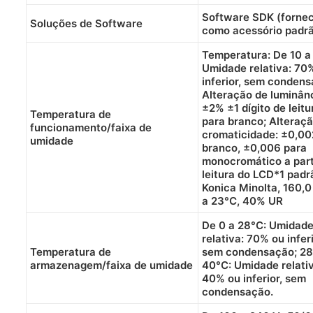
Software SDK (forne
Soluções de Software
como acessório padr
Temperatura: De 10 a
Umidade relativa: 70
inferior, sem condens
Alteração de luminânc
±2% ±1 dígito de leitu
Temperatura de
para branco; Alteraç
funcionamento/faixa de
cromaticidade: ±0,00
umidade
branco, ±0,006 para
monocromático a part
leitura do LCD*1 padr
Konica Minolta, 160,
a 23°C, 40% UR
De 0 a 28°C: Umidad
relativa: 70% ou inferi
Temperatura de
sem condensação; 28
armazenagem/faixa de umidade
40°C: Umidade relativ
40% ou inferior, sem
condensação.