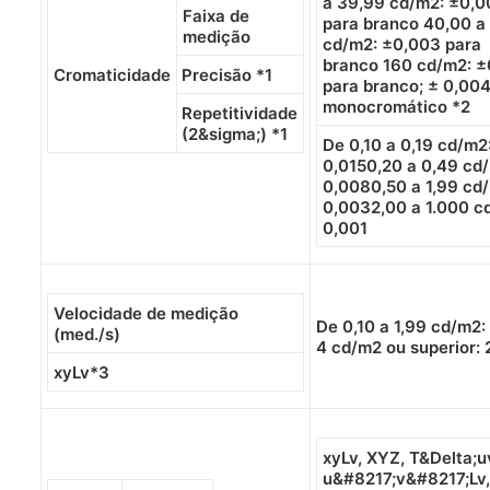
a 39,99 cd/m2: ±0,0
Faixa de
para branco 40,00 a
medição
cd/m2: ±0,003 para
branco 160 cd/m2: ±
Cromaticidade
Precisão *1
para branco; ± 0,004
monocromático *2
Repetitividade
(2&sigma;) *1
De 0,10 a 0,19 cd/m2
0,0150,20 a 0,49 cd
0,0080,50 a 1,99 cd
0,0032,00 a 1.000 c
0,001
Velocidade de medição
De 0,10 a 1,99 cd/m2: 
(med./s)
4 cd/m2 ou superior: 
xyLv*3
xyLv, XYZ, T&Delta;u
u&#8217;v&#8217;Lv,