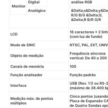
Digital
análise RGB
Monitor
Analógico
&Delta;x&Delta;y&Del
R/G B/G &Delta;G,
&Delta;R B/R G/R
16 caracteres × 2 lin
LCD
(com luz de fundo)
Modo de SINC
NTSC, PAL, EXT, UNIV
Frequência síncrona
Objeto de medição
vertical: De 40 a 200
Canais de memória
100
Função analisador
Função padrão
USB (Rev. 1.1) ou RS-
Interface
(máximo de 38.400 b
Cinco pontos (usando
Medição máx. de pontos
Placa de Expansão C
múltiplos
de Quatro Sondas opc