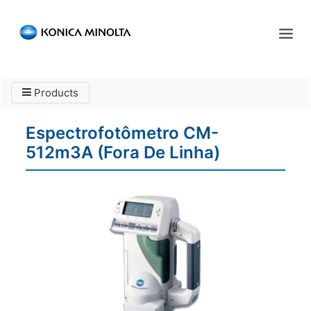
Sensing Americas
Products
ENGLISH
ESPAÑOL
PORTUGUESE
INÍCIO
Espectrofotômetro CM-
PRODUTOS
512m3A (Fora De Linha)
SERVIÇOS
INDÚSTRIA
RECURSOS
EVENTOS
QUEM SOMOS