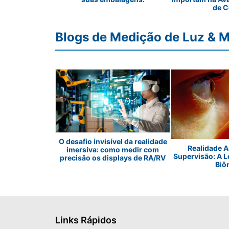
de C
Blogs de Medição de Luz & M
O desafio invisível da realidade
Realidade 
luminação de
imersiva: como medir com
Supervisão: A L
sando LEDs
precisão os displays de RA/RV
Biô
Links Rápidos