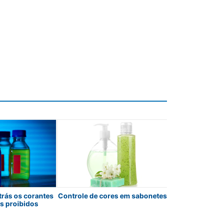
trás os corantes
Controle de cores em sabonetes
Precisão vis
s proibidos
etapas: como 
acabamentos
suas em