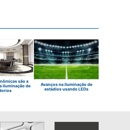
O desafio invis
onômicas são a
Avanços na iluminação de
imersiva: c
a iluminação de
estádios usando LEDs
precisão os d
torios