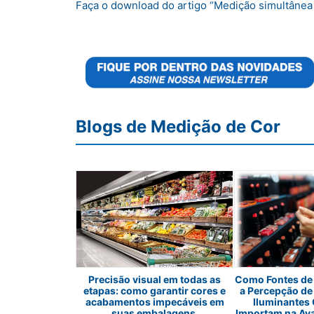
Faça o download do artigo “Medição simultânea 
Blogs de Medição de Cor
es em sabonetes
Precisão visual em todas as
Como Fontes de 
etapas: como garantir cores e
a Percepção de
acabamentos impecáveis em
Iluminantes
suas embalagens.
Importam na Av