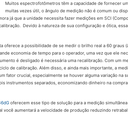
Muitos espectrofotômetros têm a capacidade de fornecer uma 
muitas vezes útil, o ângulo de medição não é comum ou dis
mora já que a unidade necessita fazer medições em SCI (Comp
calibração. Devido à natureza de sua configuração e ótica, e
 oferece a possibilidade de se medir o brilho real a 60 graus (
rande economia de tempo para o operador, uma vez que ele nec
rumento é desligado é necessária uma recalibração. Com um med
clo de calibração. Além disso, e ainda mais importante, a medi
 fator crucial, especialmente se houver alguma variação na sup
ois instrumentos separados, economizando dinheiro na compra i
36dG
oferecem esse tipo de solução para a medição simultânea 
ntal você aumentará a velocidade de produção reduzindo retrabal