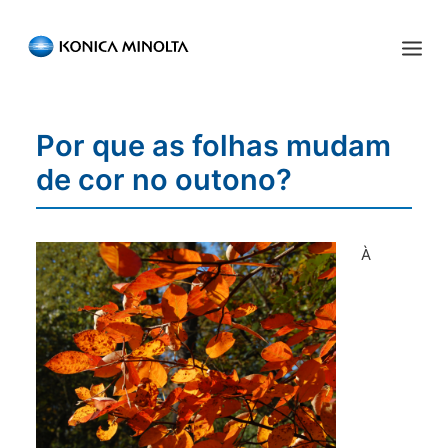
Sensing Americas
Por que as folhas mudam
ENGLISH
ESPAÑOL
PORTUGUESE
INÍCIO
de cor no outono?
PRODUTOS
SERVIÇOS
À
INDÚSTRIA
RECURSOS
EVENTOS
QUEM SOMOS