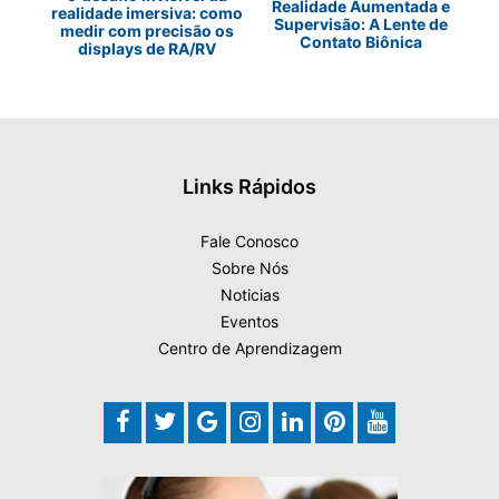
Realidade Aumentada e
realidade imersiva: como
o de
As 
Supervisão: A Lente de
medir com precisão os
EDs
d
Contato Biônica
displays de RA/RV
Links Rápidos
Fale Conosco
Sobre Nós
Noticias
Eventos
Centro de Aprendizagem