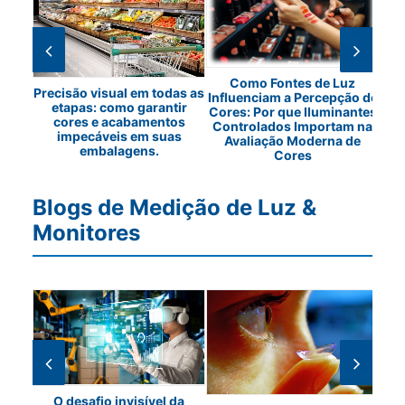
em
Como Fontes de Luz
Os 
Precisão visual em todas as
Influenciam a Percepção de
etapas: como garantir
Cores: Por que Iluminantes
cores e acabamentos
Controlados Importam na
impecáveis em suas
Avaliação Moderna de
embalagens.
Cores
Blogs de Medição de Luz &
Monitores
O desafio invisível da