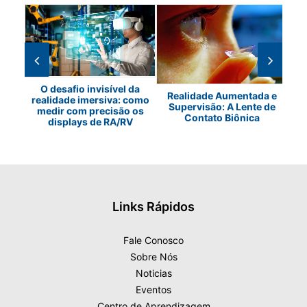
O desafio invisível da
Realidade Aumentada e
realidade imersiva: como
o de
As 
Supervisão: A Lente de
medir com precisão os
EDs
d
Contato Biônica
displays de RA/RV
Links Rápidos
Fale Conosco
Sobre Nós
Noticias
Eventos
Centro de Aprendizagem