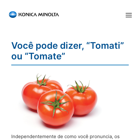
Sensing Americas
Você pode dizer, “Tomati”
ENGLISH
ESPAÑOL
PORTUGUESE
INÍCIO
ou “Tomate”
PRODUTOS
SERVIÇOS
INDÚSTRIA
RECURSOS
EVENTOS
QUEM SOMOS
Independentemente de como você pronuncia, os