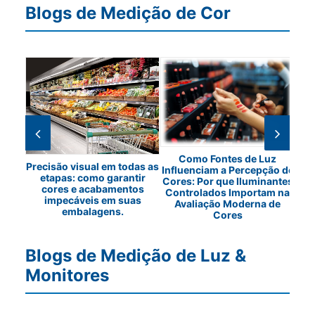
Blogs de Medição de Cor
em
Como Fontes de Luz
Os 
Precisão visual em todas as
Influenciam a Percepção de
etapas: como garantir
Cores: Por que Iluminantes
cores e acabamentos
Controlados Importam na
impecáveis em suas
Avaliação Moderna de
embalagens.
Cores
Blogs de Medição de Luz &
Monitores