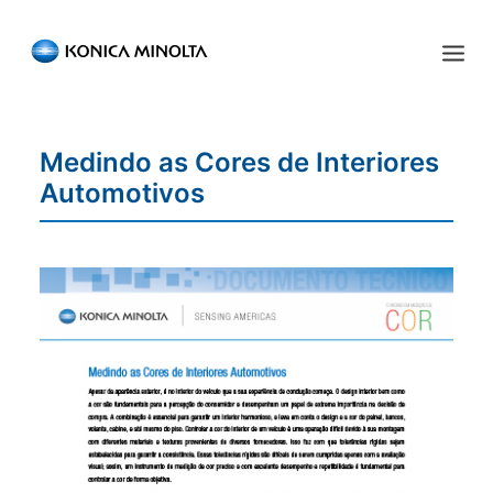
Sensing Americas
Medindo as Cores de Interiores
ENGLISH
ESPAÑOL
PORTUGUESE
INÍCIO
Automotivos
PRODUTOS
SERVIÇOS
INDÚSTRIA
RECURSOS
EVENTOS
QUEM SOMOS