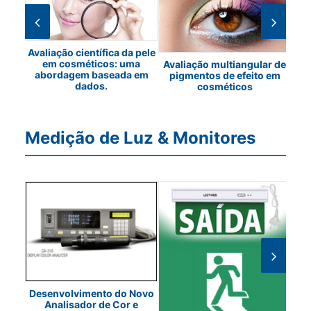
Avaliação científica da pele
em cosméticos: uma
a
Avaliação multiangular de
abordagem baseada em
s – a
pigmentos de efeito em
Pr
dados.
cosméticos
com
Medição de Luz & Monitores
Desenvolvimento do Novo
Co
Analisador de Cor e