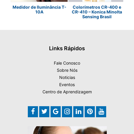
metro
Medidor de Iluminância T-
Colorímetros CR-400 e
Med
lta
10A
CR-410 – Konica Minolta
Sensing Brasil
Links Rápidos
Fale Conosco
Sobre Nós
Noticias
Eventos
Centro de Aprendizagem