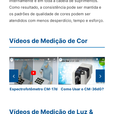
internamente e em toda a cadeia de suprimentos.
Como resultado, a consistência pode ser mantida e
os padrões de qualidade de cores podem ser
atendidos com menos desperdício, tempo e esforço.
Vídeos de Medição de Cor
onica
Espectrofotômetro CM-17d
Como Usar o CM-36dG?
Co
icas
Vídeos de Medição de Luz &