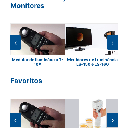
Monitores
a CL-
Medidor de Iluminância T-
Medidores de Luminância
Med
10A
LS-150 e LS-160
Favoritos