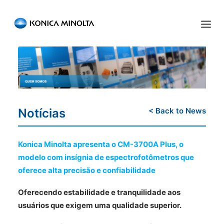
Sensing Americas
ENGLISH
ESPAÑOL
PORTUGUESE
INÍCIO
PRODUTOS
Notícias
< Back to News
SERVIÇOS
INDÚSTRIA
Konica Minolta apresenta o CM-3700A Plus, o
modelo com insígnia de espectrofotômetros que
RECURSOS
oferece alta precisão e confiabilidade
EVENTOS
Oferecendo estabilidade e tranquilidade aos
usuários que exigem uma qualidade superior.
QUEM SOMOS