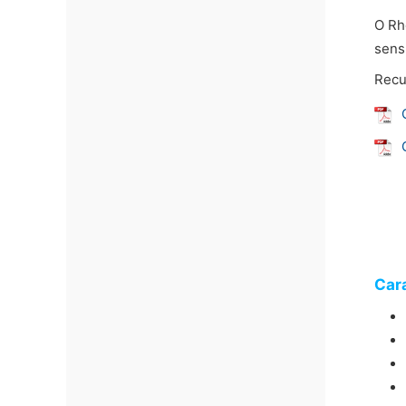
O Rh
sensí
Recu
Cara