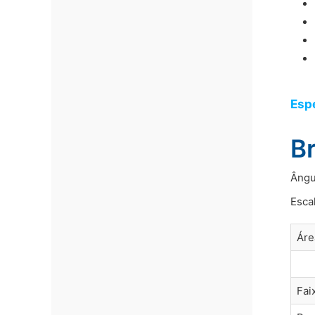
Esp
Br
Ângu
Esca
Áre
Fai