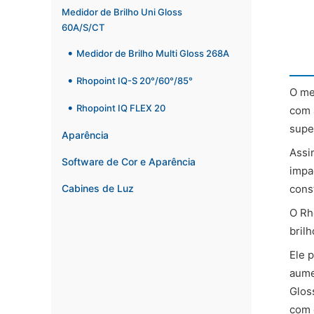
Medidor de Brilho Uni Gloss
60A/S/CT
Medidor de Brilho Multi Gloss 268A
Rhopoint IQ-S 20°/60°/85°
O me
Rhopoint IQ FLEX 20
com 
supe
Aparência
Assi
Software de Cor e Aparência
impa
Cabines de Luz
cons
O Rh
brilh
Ele 
aume
Glos
com 