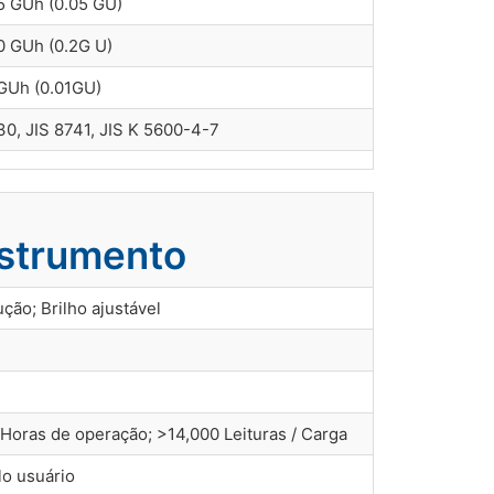
5 GUh (0.05 GU)
0 GUh (0.2G U)
 GUh (0.01GU)
, JIS 8741, JIS K 5600-4-7
nstrumento
ção; Brilho ajustável
7 Horas de operação; >14,000 Leituras / Carga
lo usuário