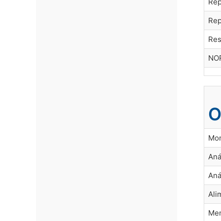
Rep
Rep
Res
NOR
O
Mon
Aná
Aná
Ali
Men