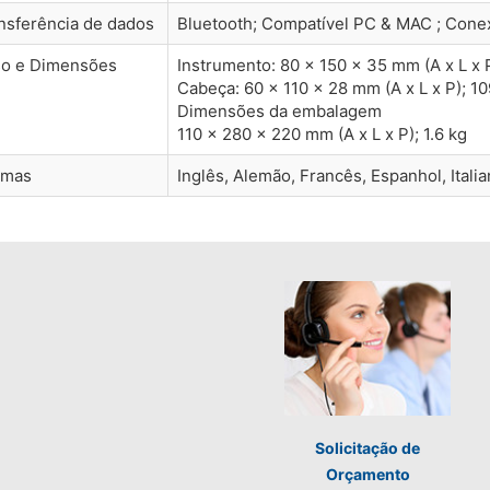
nsferência de dados
Bluetooth; Compatível PC & MAC ; Con
o e Dimensões
Instrumento: 80 x 150 x 35 mm (A x L x 
Cabeça: 60 x 110 x 28 mm (A x L x P); 10
Dimensões da embalagem
110 x 280 x 220 mm (A x L x P); 1.6 kg
omas
Inglês, Alemão, Francês, Espanhol, Itali
Solicitação de
Orçamento