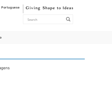
Portuguese
o
magens