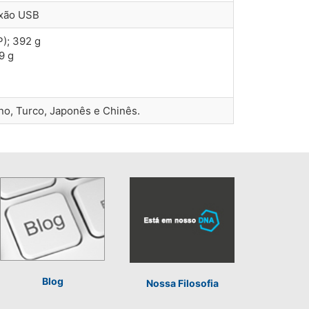
exão USB
P); 392 g
9 g
ano, Turco, Japonês e Chinês.
Blog
Nossa Filosofia