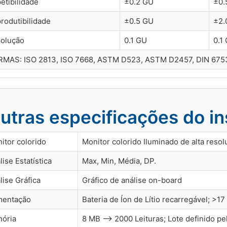
etibilidade
±0.2 GU
±0.
rodutibilidade
±0.5 GU
±2.
olução
0.1 GU
0.1
MAS: ISO 2813, ISO 7668, ASTM D523, ASTM D2457, DIN 67530
utras especificações do i
itor colorido
Monitor colorido Iluminado de alta resolu
lise Estatística
Max, Min, Média, DP.
lise Gráfica
Gráfico de análise on-board
mentação
Bateria de Íon de Lítio recarregável; >1
ória
8 MB –> 2000 Leituras; Lote definido pe