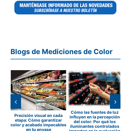
Blogs de Mediciones de Color
ón de
Cómo las fuentes de luz
Precisión visual en cada
los
influyen en la percepción
c
etapa: Cómo garantizar
etros
del color: Por qué los
color y acabado impecables
os
iluminantes controlados
en tu envase
importan en la evaluación