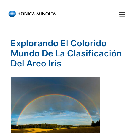
Sensing Americas
Explorando El Colorido
ENGLISH
ESPAÑOL
PORTUGUESE
INICIO
Mundo De La Clasificación
PRODUCTOS
Del Arco Iris
SERVICIOS
INDUSTRIA
RECURSOS
EVENTOS
QUIÉNES SOMOS