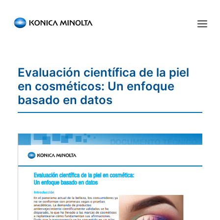
Sensing Americas
Evaluación científica de la piel
ENGLISH
ESPAÑOL
PORTUGUESE
INICIO
en cosméticos: Un enfoque
PRODUCTOS
basado en datos
SERVICIOS
INDUSTRIA
RECURSOS
EVENTOS
QUIÉNES SOMOS