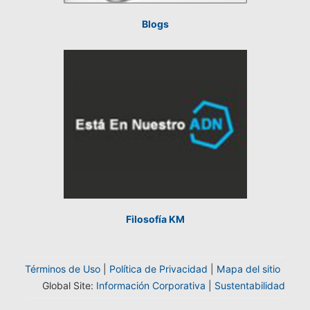
Blogs
Filosofía KM
Términos de Uso
|
Política de Privacidad
|
Mapa del sitio
Global Site:
Información Corporativa
|
Sustentabilidad