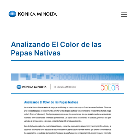
Sensing Americas
Analizando El Color de las
ENGLISH
ESPAÑOL
PORTUGUESE
INICIO
Papas Nativas
PRODUCTOS
SERVICIOS
INDUSTRIA
RECURSOS
EVENTOS
QUIÉNES SOMOS