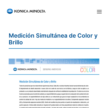
Sensing Americas
Medición Simultánea de Color y
ENGLISH
ESPAÑOL
PORTUGUESE
INICIO
Brillo
PRODUCTOS
SERVICIOS
INDUSTRIA
RECURSOS
EVENTOS
QUIÉNES SOMOS