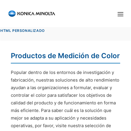
Sensing Americas
HTML PERSONALIZADO
ENGLISH
ESPAÑOL
PORTUGUESE
INICIO
Productos de Medición de Color
PRODUCTOS
SERVICIOS
Popular dentro de los entornos de investigación y
fabricación, nuestras soluciones de alto rendimiento
INDUSTRIA
ayudan a las organizaciones a formular, evaluar y
controlar el color para satisfacer los objetivos de
RECURSOS
calidad del producto y de funcionamiento en forma
EVENTOS
más eficiente. Para saber cuál es la solución que
mejor se adapta a su aplicación y necesidades
QUIÉNES SOMOS
operativas, por favor, visite nuestra selección de