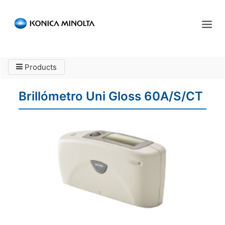
Sensing Americas
Products
ENGLISH
ESPAÑOL
PORTUGUESE
INICIO
Brillómetro Uni Gloss 60A/S/CT
PRODUCTOS
SERVICIOS
INDUSTRIA
RECURSOS
EVENTOS
QUIÉNES SOMOS