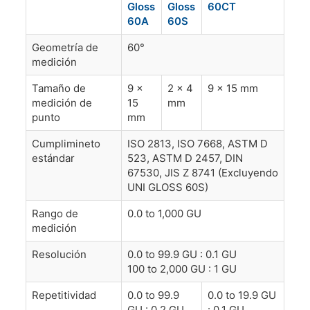
Gloss
Gloss
60CT
60A
60S
Geometría de
60°
medición
Tamaño de
9 ×
2 × 4
9 × 15 mm
medición de
15
mm
punto
mm
Cumplimineto
ISO 2813, ISO 7668, ASTM D
estándar
523, ASTM D 2457, DIN
67530, JIS Z 8741 (Excluyendo
UNI GLOSS 60S)
Rango de
0.0 to 1,000 GU
medición
Resolución
0.0 to 99.9 GU : 0.1 GU
100 to 2,000 GU : 1 GU
Repetitividad
0.0 to 99.9
0.0 to 19.9 GU
GU : 0.2 GU
: 0.1 GU