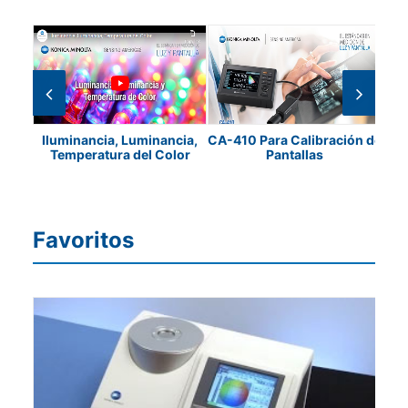
cia y
Iluminancia, Luminancia,
CA-410 Para Calibración de
160
Temperatura del Color
Pantallas
Pan
Favoritos