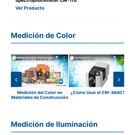
Spectrophotometer CM-17d
Ver Producto
Medición de Color
ulti
Medición del Color en
¿Cómo Usar el CM-36dG?
¿C
Materiales de Construcción
Medición de Iluminación