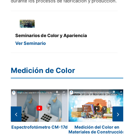
durante los procesos de fabricación y producción.
Seminarios de Color y Apariencia
Ver Seminario
Medición de Color
ulti
Espectrofotómetro CM-17d
Medición del Color en
¿C
Materiales de Construcción