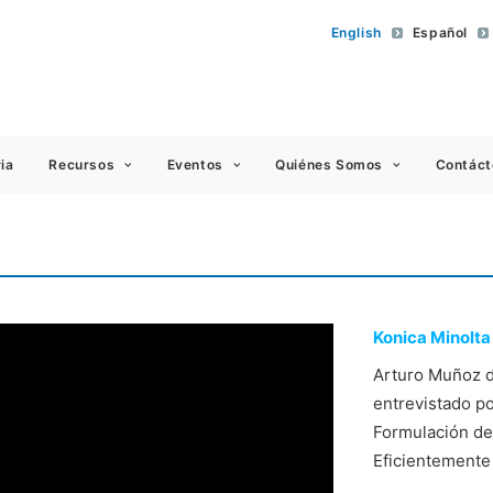
English
Español
 Americas
ia
Recursos
Eventos
Quiénes Somos
Contáct
Konica Minolta 
Arturo Muñoz d
entrevistado po
Formulación de
Eficientemente