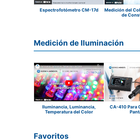
ro Multi Ángulo
Espectrofotómetro CM-17d
Medición del Col
M6
de Cons
Medición de Iluminación
Luminancia y
Iluminancia, Luminancia,
CA-410 Para C
0 y CS-160
Temperatura del Color
Pant
Favoritos