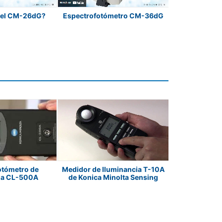
 el CM-26dG?
Espectrofotómetro CM-36dG
Espectrofot
otómetro de
Medidor de Iluminancia T-10A
El Coloríme
ia CL-500A
de Konica Minolta Sensing
Konica Min