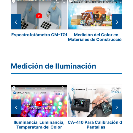
ulti
Espectrofotómetro CM-17d
Medición del Color en
¿C
Materiales de Construcción
Medición de Iluminación
cia y
Iluminancia, Luminancia,
CA-410 Para Calibración de
160
Temperatura del Color
Pantallas
Pan