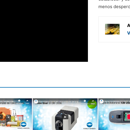
menos desperdi
A
V