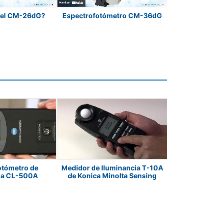
 el CM-26dG?
Espectrofotómetro CM-36dG
Espectrofot
otómetro de
Medidor de Iluminancia T-10A
El Coloríme
ia CL-500A
de Konica Minolta Sensing
Konica Min