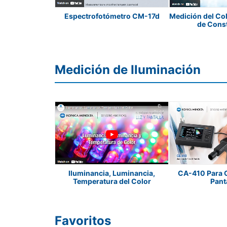
ro Multi Ángulo
Espectrofotómetro CM-17d
Medición del Col
M6
de Cons
Medición de Iluminación
Luminancia y
Iluminancia, Luminancia,
CA-410 Para C
0 y CS-160
Temperatura del Color
Pant
Favoritos