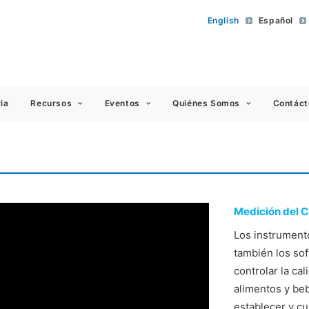
English
Español
 Americas
ia
Recursos
Eventos
Quiénes Somos
Contáct
Medición del C
Los instrument
también los sof
controlar la ca
alimentos y beb
establecer y cu