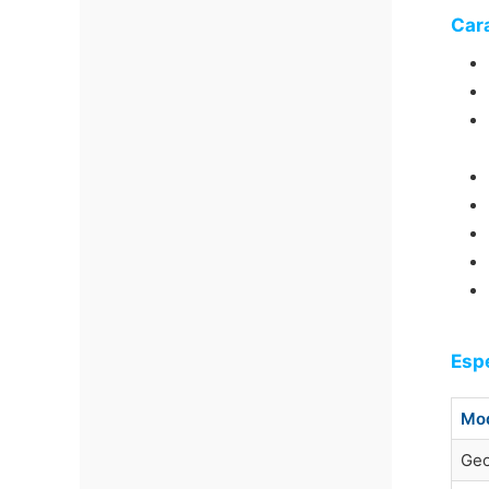
Cara
Esp
Mo
Geo