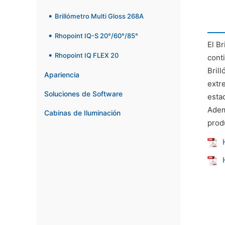
Brillómetro Multi Gloss 268A
Rhopoint IQ-S 20°/60°/85°
El B
Rhopoint IQ FLEX 20
cont
Bril
Apariencia
extr
Soluciones de Software
esta
Adem
Cabinas de Iluminación
prod