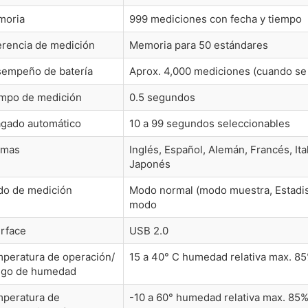
moria
999 mediciones con fecha y tiempo
erencia de medición
Memoria para 50 estándares
empeño de batería
Aprox. 4,000 mediciones (cuando se u
mpo de medición
0.5 segundos
gado automático
10 a 99 segundos seleccionables
omas
Inglés, Español, Alemán, Francés, It
Japonés
o de medición
Modo normal (modo muestra, Estadist
modo
erface
USB 2.0
peratura de operación/
15 a 40° C humedad relativa max. 8
go de humedad
peratura de
-10 a 60° humedad relativa max. 85%