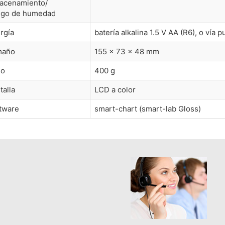
acenamiento/
go de humedad
rgía
batería alkalina 1.5 V AA (R6), o vía
maño
155 × 73 × 48 mm
so
400 g
talla
LCD a color
tware
smart-chart (smart-lab Gloss)