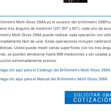
rillómetro Multi Gloss 268A es el sucesor del brillómetro 268Plu
iene tres ángulos de medición (20°, 60° y 85°), cada uno de acu
lómetro Multi Gloss 268A puede realizar cada operación con sólo
emadamente fácil de usar. Estas operaciones incluyen calibració
dísticas. Usted puede medir varias superficies con los tres ángu
ás, se pueden almacenar hasta 999 mediciones y ser usadas par
ucción extremadamente preciso.
Haga clic aquí para el Catálogo del Brillómetro Multi Gloss 268A
Haga clic aquí para el Manual del Brillómetro Multi Gloss 268A.