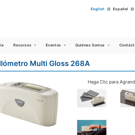
English
Español
 Americas
ia
Recursos
Eventos
Quiénes Somos
Contáct
illómetro Multi Gloss 268A
Haga Clic para Agrand