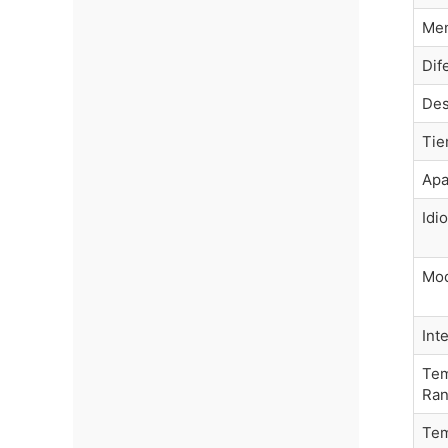
Me
Dif
Des
Tie
Apa
Idi
Mod
Int
Tem
Ran
Tem