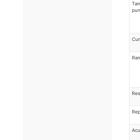
Tam
pun
Cum
Ran
Res
Rep
Acu