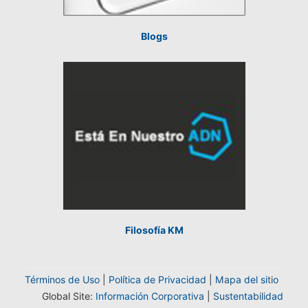
Blogs
Filosofía KM
Términos de Uso
|
Política de Privacidad
|
Mapa del sitio
Global Site:
Información Corporativa
|
Sustentabilidad