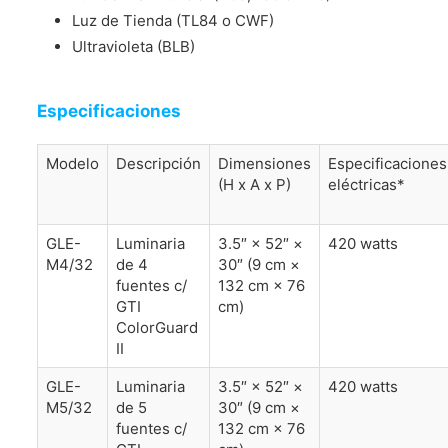
Luz de Tienda (TL84 o CWF)
Ultravioleta (BLB)
Especificaciones
Modelo
Descripción
Dimensiones
Especificaciones
(H x A x P)
eléctricas*
GLE-
Luminaria
3.5″ × 52″ ×
420 watts
M4/32
de 4
30″ (9 cm ×
fuentes c/
132 cm × 76
GTI
cm)
ColorGuard
II
GLE-
Luminaria
3.5″ × 52″ ×
420 watts
M5/32
de 5
30″ (9 cm ×
fuentes c/
132 cm × 76