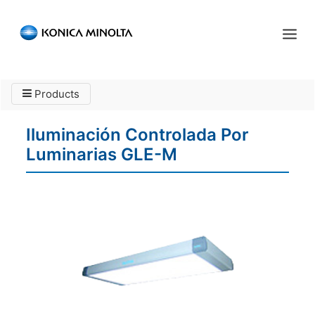
Sensing Americas
Products
ENGLISH
ESPAÑOL
PORTUGUESE
INICIO
Iluminación Controlada Por
PRODUCTOS
Luminarias GLE-M
SERVICIOS
INDUSTRIA
RECURSOS
EVENTOS
QUIÉNES SOMOS