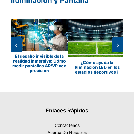
Iluminación y Pantalla
El desafío invisible de la
a y
realidad inmersiva: Cómo
P
¿Cómo ayuda la
e de
medir pantallas AR/VR con
iluminación LED en los
precisión
estadios deportivos?
Enlaces Rápidos
Contáctenos
Acerca De Nosotros