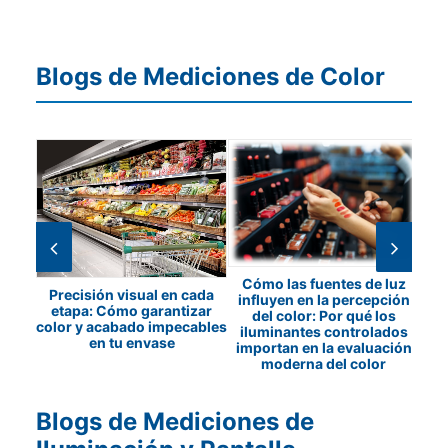
Blogs de Mediciones de Color
ón de
Cómo las fuentes de luz
Precisión visual en cada
los
influyen en la percepción
c
etapa: Cómo garantizar
etros
del color: Por qué los
color y acabado impecables
os
iluminantes controlados
en tu envase
importan en la evaluación
moderna del color
Blogs de Mediciones de