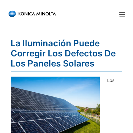
Sensing Americas
La Iluminación Puede
ENGLISH
ESPAÑOL
PORTUGUESE
INICIO
Corregir Los Defectos De
PRODUCTOS
Los Paneles Solares
SERVICIOS
Los
INDUSTRIA
RECURSOS
EVENTOS
QUIÉNES SOMOS