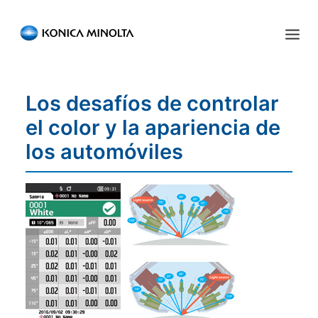
Sensing Americas
Los desafíos de controlar
ENGLISH
ESPAÑOL
PORTUGUESE
INICIO
el color y la apariencia de
PRODUCTOS
los automóviles
SERVICIOS
INDUSTRIA
RECURSOS
EVENTOS
QUIÉNES SOMOS