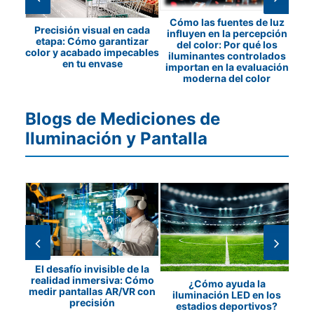
ón de
Cómo las fuentes de luz
Precisión visual en cada
los
influyen en la percepción
c
etapa: Cómo garantizar
etros
del color: Por qué los
color y acabado impecables
os
iluminantes controlados
en tu envase
importan en la evaluación
moderna del color
Blogs de Mediciones de
Iluminación y Pantalla
El desafío invisible de la
a y
realidad inmersiva: Cómo
P
¿Cómo ayuda la
e de
medir pantallas AR/VR con
iluminación LED en los
precisión
estadios deportivos?