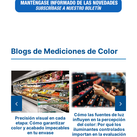
Blogs de Mediciones de Color
ón de
Cómo las fuentes de luz
Precisión visual en cada
los
influyen en la percepción
c
etapa: Cómo garantizar
etros
del color: Por qué los
color y acabado impecables
os
iluminantes controlados
en tu envase
importan en la evaluación