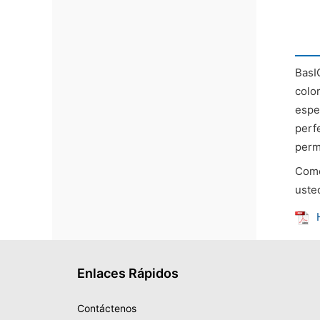
BasI
color
espec
perf
perm
Come
uste
Enlaces Rápidos
Contáctenos