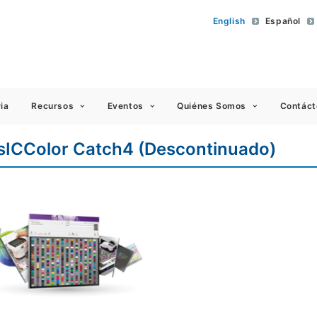
English
Español
 Americas
ia
Recursos
Eventos
Quiénes Somos
Contáct
sICColor Catch4 (Descontinuado)