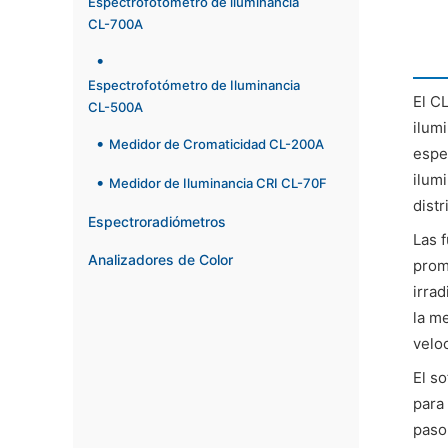
Espectrofotómetro de iluminancia
CL-700A
Espectrofotómetro de Iluminancia
El C
CL-500A
ilum
Medidor de Cromaticidad CL-200A
espe
ilum
Medidor de Iluminancia CRI CL-70F
distr
Espectroradiómetros
Las 
Analizadores de Color
prom
irra
la me
velo
El s
para
paso