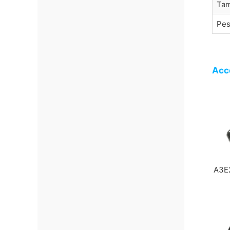
Ta
Pe
Acc
A3E