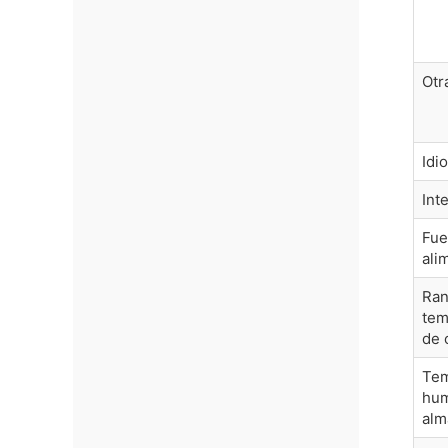
Otr
Idi
Int
Fue
ali
Ran
tem
de 
Tem
hu
alm