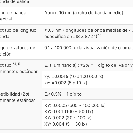
onda de salida
ho de banda
Aprox. 10 nm (ancho de banda medio)
ectral
ctitud de longitud
±0.3 nm (longitudes de onda medias de 4
*3
onda
especifica en JIS Z 8724)
go de valores de
0.1 a 100 000 lx (la visualización de croma
ición
*4, 5
ctitud
E
(iluminancia) : ±2% ± 1 dígito del valor 
v
uminantes estándar
xy: ±0.0015 (10 a 100 000 lx)
xy: ±0.002 (5 a 10 lx)
etibilidad (2σ)
E
: 0.5% + 1 dígito
v
uminante estándar
XY: 0.0005 (500 ~ 100 000 lx)
XY: 0.001 (100 ~ 500 lx)
XY: 0.002 (30 ~ 100 lx)
XY: 0.004 (5 ~ 30 lx)