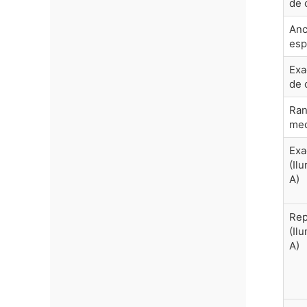
de 
Anc
esp
Exa
de 
Ran
med
Exa
(Il
A)
Rep
(Il
A)