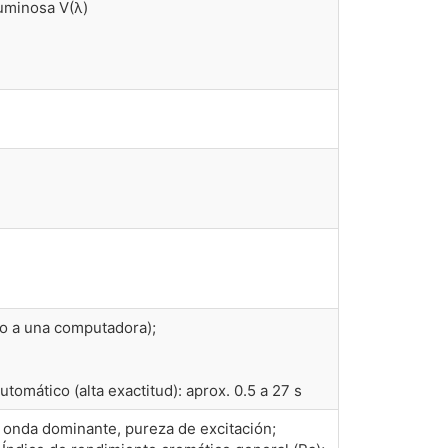
luminosa V(λ)
do a una computadora);
omático (alta exactitud): aprox. 0.5 a 27 s
e onda dominante, pureza de excitación;