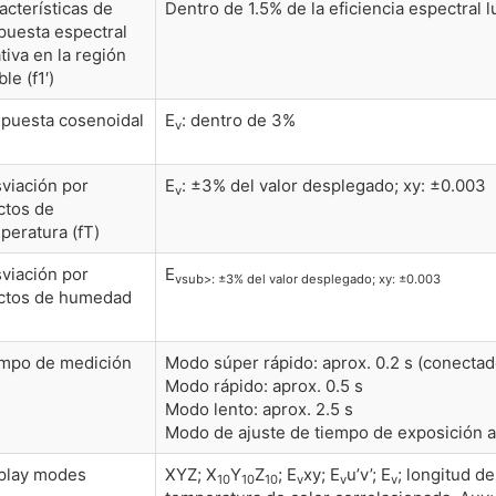
acterísticas de
Dentro de 1.5% de la eficiencia espectral 
puesta espectral
ativa en la región
ble (f1′)
puesta cosenoidal
E
: dentro de 3%
v
viación por
E
: ±3% del valor desplegado; xy: ±0.003
v
ctos de
peratura (fT)
viación por
E
vsub>: ±3% del valor desplegado; xy: ±0.003
ctos de humedad
mpo de medición
Modo súper rápido: aprox. 0.2 s (conecta
Modo rápido: aprox. 0.5 s
Modo lento: aprox. 2.5 s
Modo de ajuste de tiempo de exposición aut
play modes
XYZ; X
Y
Z
; E
xy; E
u’v’; E
; longitud d
10
10
10
v
v
v