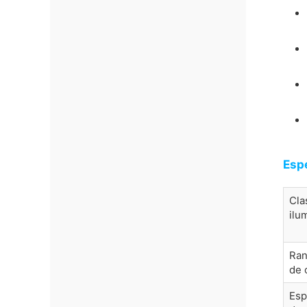
Esp
Cla
ilu
Ran
de 
Esp