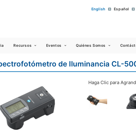
English
Español
 Americas
ia
Recursos
Eventos
Quiénes Somos
Contáct
pectrofotómetro de Iluminancia CL-50
Haga Clic para Agrand