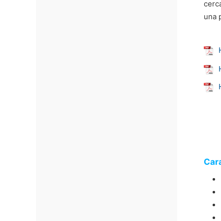
cerc
una p
Cara