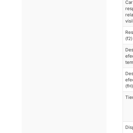
Car
res
rel
visi
Res
(f2)
Des
efe
tem
Des
efe
(fH)
Tie
Dis