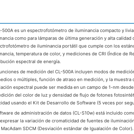
L-500A es un espectrofotómetro de iluminancia compacto y livi
inancia como para lámparas de última generación y alta calidad 
ctrofotómetro de iluminancia portátil que cumple con los están
inancia, temperatura de color, y mediciones de CRI (Índice de R
ibución espectral de energía.
funciones de medición del CL-500A incluyen modos de medició
edios o múltiples, función de atraso en medición, y la muestra 
diación espectral puede ser medida en un campo de 1-nm desde
dición del color de luz y densidad de flujo de fotones fotosinté
cidad usando el Kit de Desarrollo de Software (5 veces por seg
oftware de administración de datos (CL-S10w) está incluido com
 expresar la variación de cromaticidad de fuentes de iluminaci
 MacAdam SDCM (Desviación estándar de Igualación de Color). E