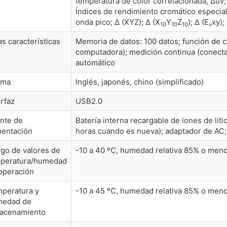
temperatura de color correlacionada, Δuv;
Índices de rendimiento cromático especiale
onda pico; Δ (XYZ); Δ (X
Y
Z
); Δ (E
xy);
10
10
10
v
as características
Memoria de datos: 100 datos; función de c
computadora); medición continua (conect
automático
oma
Inglés, japonés, chino (simplificado)
erfaz
USB2.0
nte de
Batería interna recargable de iones de lit
mentación
horas cuando es nueva); adaptador de AC;
go de valores de
-10 a 40 ºC, humedad relativa 85% o meno
peratura/humedad
operación
peratura y
-10 a 45 ºC, humedad relativa 85% o meno
medad de
acenamiento