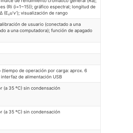
 Índice de rendimiento cromático general (Ra);
s (Ri (i=1~15)); gráfico espectral; longitud de
 Δ (E
u’v’); visualización de rango
v
alibración de usuario (conectado a una
ado a una computadora); función de apagado
io (tiempo de operación por carga: aprox. 6
 interfaz de alimentación USB
r (a 35 ºC) sin condensación
r (a 35 ºC) sin condensación