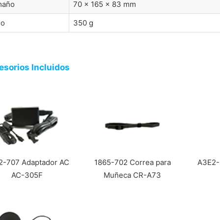
maño
70 × 165 × 83 mm
so
350 g
esorios Incluidos
2-707 Adaptador AC
1865-702 Correa para
A3E2-
AC-305F
Muñeca CR-A73