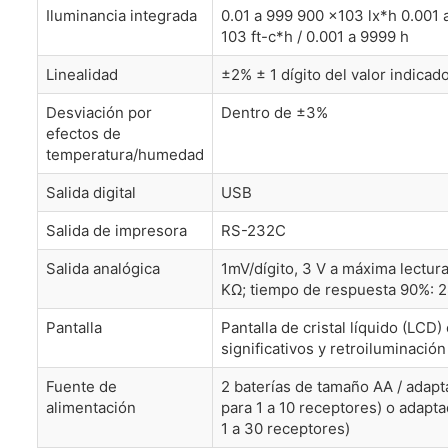
Iluminancia integrada
0.01 a 999 900 x103 lx*h 0.001 
103 ft-c*h / 0.001 a 9999 h
Linealidad
±2% ± 1 dígito del valor indicad
Desviación por
Dentro de ±3%
efectos de
temperatura/humedad
Salida digital
USB
Salida de impresora
RS-232C
Salida analógica
1mV/dígito, 3 V a máxima lectura
KΩ; tiempo de respuesta 90%: 
Pantalla
Pantalla de cristal líquido (LCD)
significativos y retroiluminació
Fuente de
2 baterías de tamaño AA / adap
alimentación
para 1 a 10 receptores) o adapt
1 a 30 receptores)