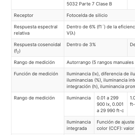
5032 Parte 7 Clase B
Receptor
Fotocelda de silicio
Respuesta espectral
Dentro de 6% (f1´) de la eficien
relativa
V(λ)
Respuesta cosenoidal
Dentro de 3%
De
(f
)
2
Rango de medición
Autorrango (5 rangos manuales 
Función de medición
Iluminancia (lx), diferencia de il
iluminancias (%), iluminancia in
integración (h), iluminancia prom
Rango de medición
Iluminancia
0.01 a 299
1.
900 lx, 0.001
ft
a 29 990 ft-c
Iluminancia
Función de ajuste
integrada
color (CCF): valo