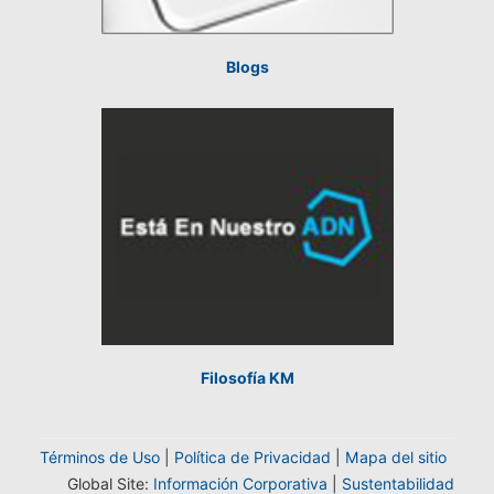
Blogs
Filosofía KM
Términos de Uso
|
Política de Privacidad
|
Mapa del sitio
Global Site:
Información Corporativa
|
Sustentabilidad