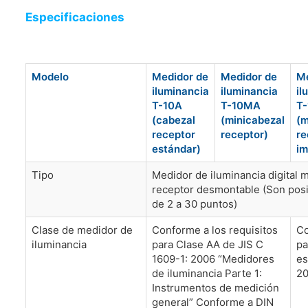
Especificaciones
Modelo
Medidor de
Medidor de
Me
iluminancia
iluminancia
il
T-10A
T-10MA
T
(cabezal
(minicabezal
(m
receptor
receptor)
re
estándar)
im
Tipo
Medidor de iluminancia digital 
receptor desmontable (Son pos
de 2 a 30 puntos)
Clase de medidor de
Conforme a los requisitos
Co
iluminancia
para Clase AA de JIS C
pa
1609-1: 2006 “Medidores
es
de iluminancia Parte 1:
20
Instrumentos de medición
general” Conforme a DIN