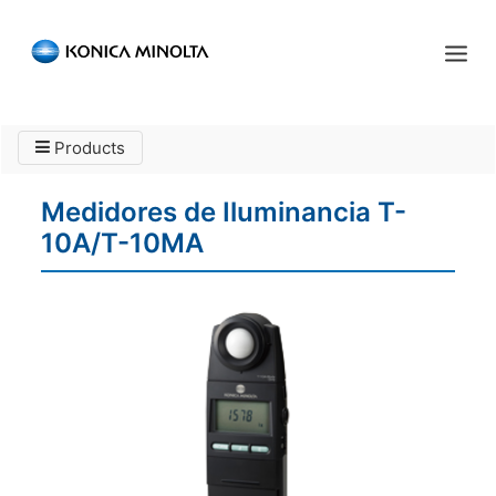
Sensing Americas
Products
ENGLISH
ESPAÑOL
PORTUGUESE
INICIO
Medidores de Iluminancia T-
PRODUCTOS
10A/T-10MA
SERVICIOS
INDUSTRIA
RECURSOS
EVENTOS
QUIÉNES SOMOS