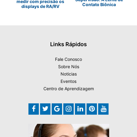
medir com precisão os
EDs
d
Contato Biônica
displays de RA/RV
Links Rápidos
Fale Conosco
Sobre Nós
Noticias
Eventos
Centro de Aprendizagem