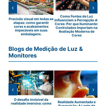
em
Como Fontes de Luz
Os 
Precisão visual em todas as
Influenciam a Percepção de
etapas: como garantir
Cores: Por que Iluminantes
cores e acabamentos
Controlados Importam na
impecáveis em suas
Avaliação Moderna de
embalagens.
Cores
Blogs de Medição de Luz &
Monitores
O desafio invisível da
Realidade Aumentada e
realidade imersiva: como
o de
As 
Supervisão: A Lente de