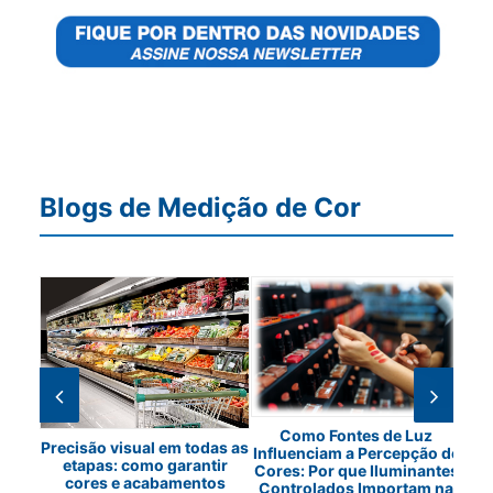
Blogs de Medição de Cor
em
Como Fontes de Luz
Os 
Precisão visual em todas as
Influenciam a Percepção de
etapas: como garantir
Cores: Por que Iluminantes
cores e acabamentos
Controlados Importam na