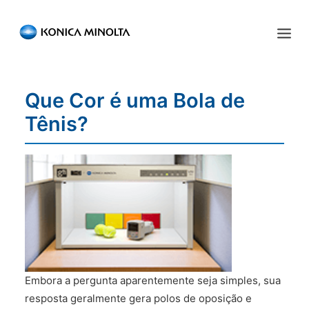
Sensing Americas
Que Cor é uma Bola de
ENGLISH
ESPAÑOL
PORTUGUESE
INÍCIO
Tênis?
PRODUTOS
SERVIÇOS
INDÚSTRIA
RECURSOS
EVENTOS
Embora a pergunta aparentemente seja simples, sua
QUEM SOMOS
resposta geralmente gera polos de oposição e