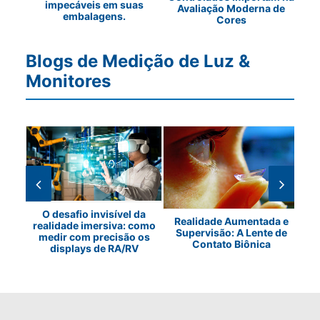
impecáveis em suas
Avaliação Moderna de
embalagens.
Cores
Blogs de Medição de Luz &
Monitores
O desafio invisível da
Realidade Aumentada e
realidade imersiva: como
o de
As 
Supervisão: A Lente de
medir com precisão os
EDs
d
Contato Biônica
displays de RA/RV