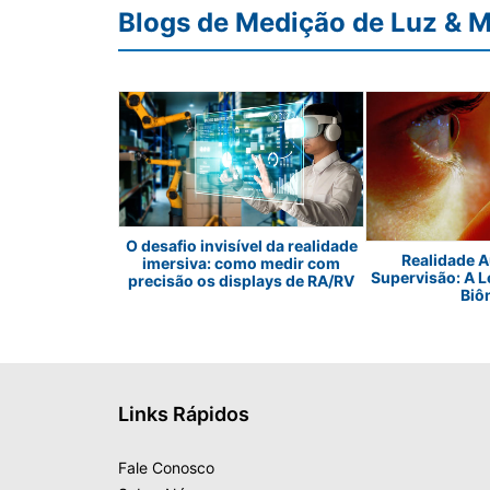
Blogs de Medição de Luz & M
O desafio invisível da realidade
Realidade 
luminação de
imersiva: como medir com
Supervisão: A L
sando LEDs
precisão os displays de RA/RV
Biô
Links Rápidos
Fale Conosco