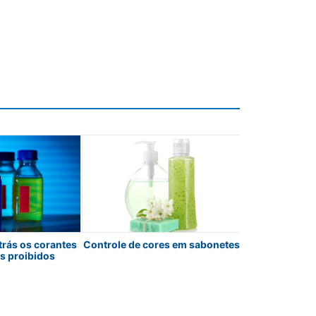
trás os corantes
Controle de cores em sabonetes
Precisão vis
s proibidos
etapas: como 
acabamentos
suas em