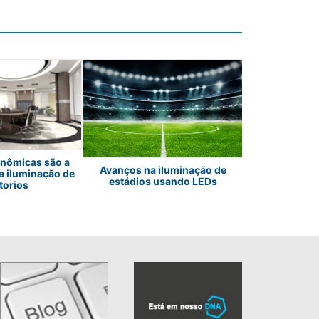
O desafio invis
onômicas são a
Avanços na iluminação de
imersiva: c
a iluminação de
estádios usando LEDs
precisão os d
torios