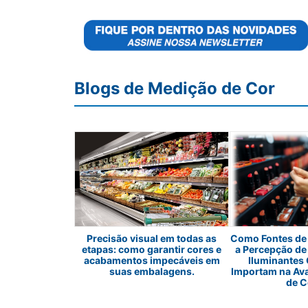
Blogs de Medição de Cor
es em sabonetes
Precisão visual em todas as
Como Fontes de 
etapas: como garantir cores e
a Percepção de
acabamentos impecáveis em
Iluminantes
suas embalagens.
Importam na Av
de C