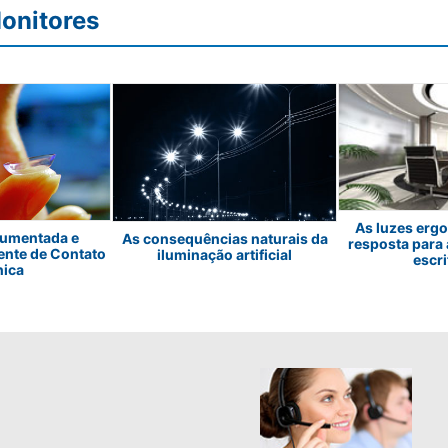
onitores
As luzes erg
Aumentada e
As consequências naturais da
resposta para 
ente de Contato
iluminação artificial
escri
nica