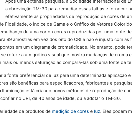
Após uma extensa pesquisa, a Sociedade Internacional de E
a abreviação TM-30 para remediar essas falhas e fornecer u
efetivamente as propriedades de reprodução de cores de u
 de Fidelidade, o Índice de Gama e o Gráfico de Vetores Colorid
semelhança de uma cor ou cores reproduzidas por uma fonte de 
dera 99 amostras em vez dos oito do CRI e não é injusto com a
 pontos em um diagrama de cromaticidade. No entanto, pode ter 
e se refere a um gráfico visual que mostra mudanças de croma e 
êm mais ou menos saturação ao compará-las sob uma fonte de te
a fonte preferencial de luz para uma determinada aplicação e 
res são benéficas para especificadores, fabricantes e pesquisa
 Iluminação está criando novos métodos de reprodução de cor q
 a confiar no CRI, de 40 anos de idade, ou a adotar o TM-30.
variedade de produtos de
medição de cores
e
luz
. Eles podem m