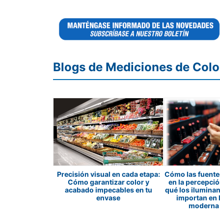
Blogs de Mediciones de Colo
abricación de
Precisión visual en cada etapa:
Cómo las fuentes
a vehículos
Cómo garantizar color y
en la percepció
colorímetros y
acabado impecables en tu
qué los ilumina
otómetros
envase
importan en 
moderna 