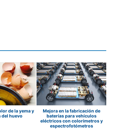
lor de la yema y
Mejora en la fabricación de
Precisión visu
a del huevo
baterías para vehículos
Cómo garan
eléctricos con colorímetros y
acabado imp
espectrofotómetros
en