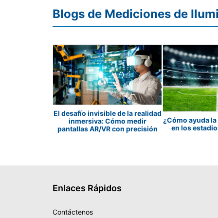
Blogs de Mediciones de Ilumi
El desafío invisible de la realidad
ntada y Súper
¿Cómo ayuda la 
inmersiva: Cómo medir
te de Contacto
en los estadi
pantallas AR/VR con precisión
ico
Enlaces Rápidos
Contáctenos