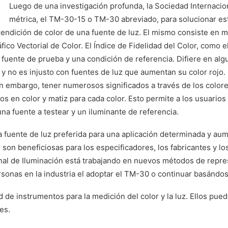
Luego de una investigación profunda, la Sociedad Internacio
métrica, el TM-30-15 o TM-30 abreviado, para solucionar est
rendición de color de una fuente de luz. El mismo consiste en 
áfico Vectorial de Color. El Índice de Fidelidad del Color, como
 fuente de prueba y una condición de referencia. Difiere en algu
y no es injusto con fuentes de luz que aumentan su color rojo.
 embargo, tener numerosos significados a través de los colores 
os en color y matiz para cada color. Esto permite a los usuario
a fuente a testear y un iluminante de referencia.
 fuente de luz preferida para una aplicación determinada y aume
 son beneficiosas para los especificadores, los fabricantes y l
ional de Iluminación está trabajando en nuevos métodos de repr
rsonas en la industria el adoptar el TM-30 o continuar basándos
 de instrumentos para la medición del color y la luz. Ellos pue
es.