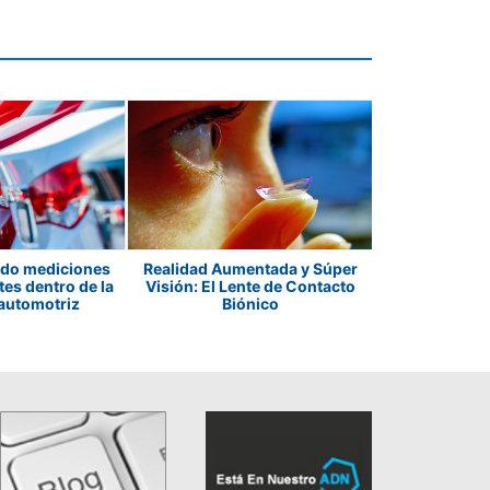
El desafío invis
do mediciones
Realidad Aumentada y Súper
inmersiva
es dentro de la
Visión: El Lente de Contacto
pantallas AR/
 automotriz
Biónico