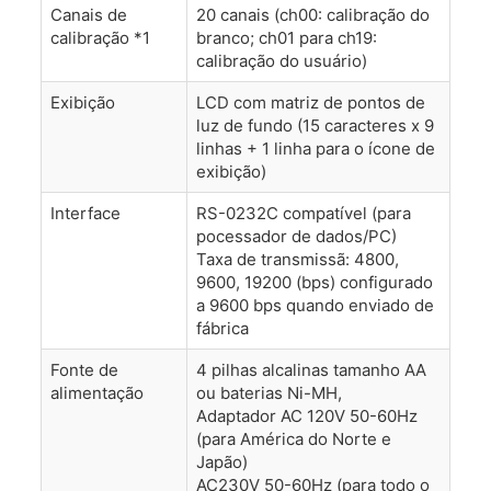
Canais de
20 canais (ch00: calibração do
calibração *1
branco; ch01 para ch19:
calibração do usuário)
Exibição
LCD com matriz de pontos de
luz de fundo (15 caracteres x 9
linhas + 1 linha para o ícone de
exibição)
Interface
RS-0232C compatível (para
pocessador de dados/PC)
Taxa de transmissã: 4800,
9600, 19200 (bps) configurado
a 9600 bps quando enviado de
fábrica
Fonte de
4 pilhas alcalinas tamanho AA
alimentação
ou baterias Ni-MH,
Adaptador AC 120V 50-60Hz
(para América do Norte e
Japão)
AC230V 50-60Hz (para todo o