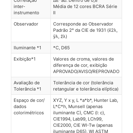
Correlação
ΔE*ab: Dentro de 0,8
inter-
Média de 12 cores BCRA Série
instrumento
II
Observador
Corresponde ao Observador
Padrão 2° da CIE de 1931 (x̄2λ,
ȳλ, z̄λ)
Iluminante *1
*C, D65
Exibição*1
Valores de croma, valores de
diferença de cor, exibição
APROVADO/AVISO/REPROVADO
Avaliação de
Tolerância de cor (tolerância
Tolerância *1
retangular e tolerância elíptica)
Espaço de cor/
XYZ, Y x y, L *a*b*, Hunter Lab,
dados
L*C*h, Munsell (apenas
colorimétricos
iluminante C), CMC (l: c),
CIE1994, Lab99, LCh99,
CIE2000, CIE WI-Tw (apenas
iluminante D65), WI ASTM