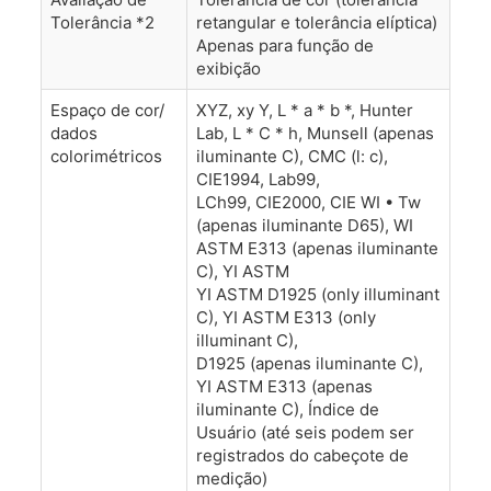
Tolerância *2
retangular e tolerância elíptica)
Apenas para função de
exibição
Espaço de cor/
XYZ, xy Y, L * a * b *, Hunter
dados
Lab, L * C * h, Munsell (apenas
colorimétricos
iluminante C), CMC (l: c),
CIE1994, Lab99,
LCh99, CIE2000, CIE WI • Tw
(apenas iluminante D65), WI
ASTM E313 (apenas iluminante
C), YI ASTM
YI ASTM D1925 (only illuminant
C), YI ASTM E313 (only
illuminant C),
D1925 (apenas iluminante C),
YI ASTM E313 (apenas
iluminante C), Índice de
Usuário (até seis podem ser
registrados do cabeçote de
medição)