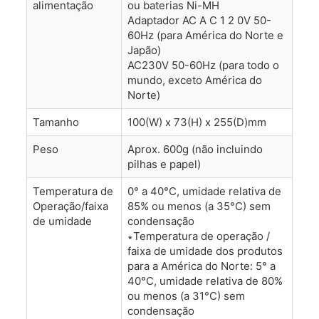
alimentação
ou baterias Ni-MH
Adaptador AC A C 1 2 0V 50-
60Hz (para América do Norte e
Japão)
AC230V 50-60Hz (para todo o
mundo, exceto América do
Norte)
Tamanho
100(W) x 73(H) x 255(D)mm
Peso
Aprox. 600g (não incluindo
pilhas e papel)
Temperatura de
0° a 40°C, umidade relativa de
Operação/faixa
85% ou menos (a 35°C) sem
de umidade
condensação
∗Temperatura de operação /
faixa de umidade dos produtos
para a América do Norte: 5° a
40°C, umidade relativa de 80%
ou menos (a 31°C) sem
condensação