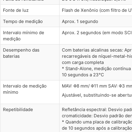
Fonte de luz
Flash de Xenônio (com filtro de U
Tempo de medição
Aprox. 1 segundo
Intervalo mínimo de
Aprox. 2 segundos (em modo SCI
medição
Desempenho das
Com baterias alcalinas secas: Ap
baterias
recarregáveis de níquel-metal-h
com carga completa
* Stand-Alone, medição contínua 
10 segundos a 23°C
Intervalo de medição
MAV: Φ8 mm/ Φ11 mm SAV: Φ3 m
mínimo
Ajustável, substituindo-se abertu
Repetibilidade
Refletância espectral: Desvio pad
cromaticidade: Desvio padrão de
* Quando uma placa de calibração
de 10 segundos após a calibração