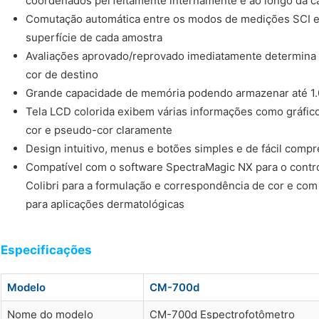
coordenados perfeitamente internamente e ao longo da c
Comutação automática entre os modos de medições SCI e
superfície de cada amostra
Avaliações aprovado/reprovado imediatamente determina 
cor de destino
Grande capacidade de memória podendo armazenar até 1.
Tela LCD colorida exibem várias informações como gráfico
cor e pseudo-cor claramente
Design intuitivo, menus e botões simples e de fácil comp
Compatível com o software SpectraMagic NX para o contro
Colibri para a formulação e correspondência de cor e com
para aplicações dermatológicas
Especificações
Modelo
CM-700d
Nome do modelo
CM-700d Espectrofotômetro