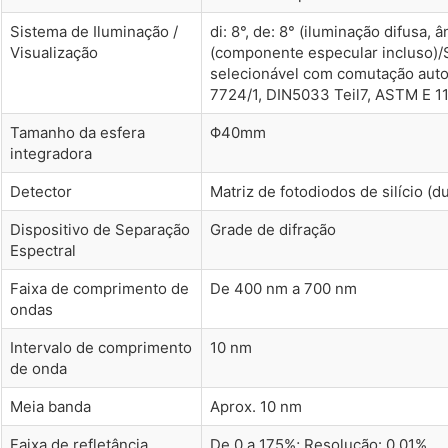
Sistema de Iluminação /
di: 8°, de: 8° (iluminação difusa, 
Visualização
(componente especular incluso)/
selecionável com comutação auto
7724/1, DIN5033 Teil7, ASTM E 11
Tamanho da esfera
Φ40mm
integradora
Detector
Matriz de fotodiodos de silício (
Dispositivo de Separação
Grade de difração
Espectral
Faixa de comprimento de
De 400 nm a 700 nm
ondas
Intervalo de comprimento
10 nm
de onda
Meia banda
Aprox. 10 nm
Faixa de refletância
De 0 a 175%; Resolução: 0,01%