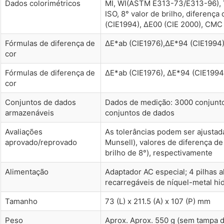
Dados colorimétricos
MI, WI(ASTM E313-73/E313-96),
ISO, 8° valor de brilho, diferenç
(CIE1994), ΔE00 (CIE 2000), CMC (
Fórmulas de diferença de
ΔE*ab (CIE1976),ΔE*94 (CIE1994),
cor
Fórmulas de diferença de
ΔE*ab (CIE1976), ΔE*94 (CIE1994)
cor
Conjuntos de dados
Dados de medição: 3000 conjuntos
armazenáveis
conjuntos de dados
Avaliações
As tolerâncias podem ser ajustada
aprovado/reprovado
Munsell), valores de diferença de 
brilho de 8°), respectivamente
Alimentação
Adaptador AC especial; 4 pilhas 
recarregáveis de níquel-metal hid
Tamanho
73 (L) x 211.5 (A) x 107 (P) mm
Peso
Aprox. Aprox. 550 g (sem tampa d