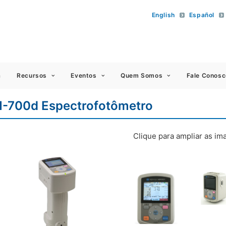
English
Español
 Americas
a
Recursos
Eventos
Quem Somos
Fale Conosc
-700d Espectrofotômetro
Clique para ampliar as i