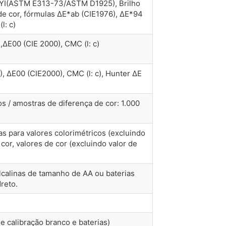
 YI(ASTM E313-73/ASTM D1925), Brilho
a de cor, fórmulas ΔE*ab (CIE1976), ΔE*94
l: c)
ΔE00 (CIE 2000), CMC (l: c)
, ΔE00 (CIE2000), CMC (l: c), Hunter ΔE
 / amostras de diferença de cor: 1.000
s para valores colorimétricos (excluindo
cor, valores de cor (excluindo valor de
alcalinas de tamanho de AA ou baterias
reto.
e calibração branco e baterias)