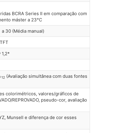
oridas BCRA Series II em comparação com
ento máster a 23°C
1 a 30 (Média manual)
 TFT
 1,2*
(Avaliação simultânea com duas fontes
F12
es colorimétricos, valores/gráficos de
ROVADO/REPROVADO, pseudo-cor, avaliação
YZ, Munsell e diferença de cor esses