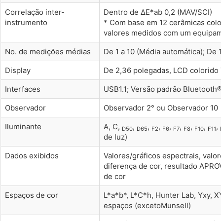
Correlação inter-
Dentro de ΔE*ab 0,2 (MAV/SCI)
instrumento
* Com base em 12 cerâmicas col
valores medidos com um equipam
No. de medições médias
De 1 a 10 (Média automática); De 
Display
De 2,36 polegadas, LCD colorido
Interfaces
USB1.1; Versão padrão Bluetooth®
Observador
Observador 2° ou Observador 10
Iluminante
A, C,
,
,
,
,
,
,
,
,
D50
D65
F2
F6
F7
F8
F10
F11
de luz)
Dados exibidos
Valores/gráficos espectrais, valor
diferença de cor, resultado AP
de cor
Espaços de cor
L*a*b*, L*C*h, Hunter Lab, Yxy, X
espaços (excetoMunsell)