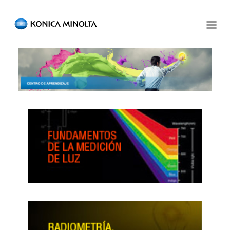
Sensing Americas
ENGLISH
ESPAÑOL
PORTUGUESE
INICIO
PRODUCTOS
SERVICIOS
INDUSTRIA
RECURSOS
EVENTOS
QUIÉNES SOMOS