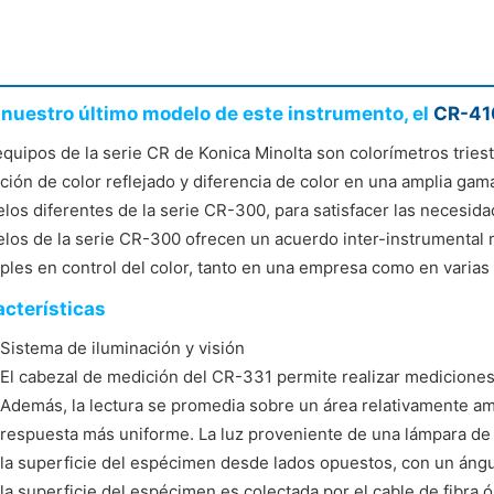
nuestro último modelo de este instrumento, el
CR-41
equipos de la serie CR de Konica Minolta son colorímetros triest
ción de color reflejado y diferencia de color en una amplia gam
los diferentes de la serie CR-300, para satisfacer las necesida
los de la serie CR-300 ofrecen un acuerdo inter-instrumental m
iples en control del color, tanto en una empresa como en varia
cterísticas
Sistema de iluminación y visión
El cabezal de medición del CR-331 permite realizar mediciones 
Además, la lectura se promedia sobre un área relativamente am
respuesta más uniforme. La luz proveniente de una lámpara de
la superficie del espécimen desde lados opuestos, con un ángul
la superficie del espécimen es colectada por el cable de fibra óp