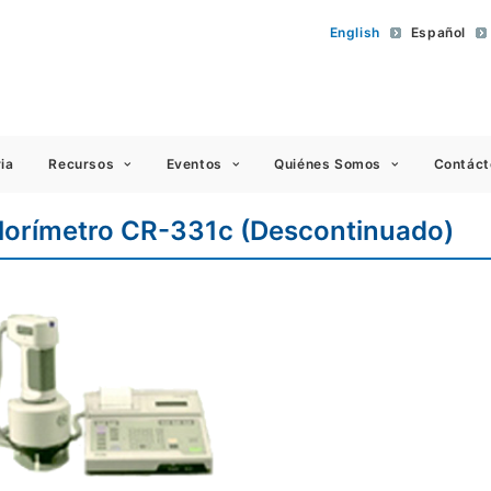
English
Español
 Americas
ia
Recursos
Eventos
Quiénes Somos
Contáct
lorímetro CR-331c (Descontinuado)