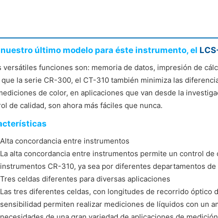
nuestro último modelo para éste instrumento, el
LCS
s versátiles funciones son: memoria de datos, impresión de cál
l que la serie CR-300, el CT-310 también minimiza las diferencia
mediciones de color, en aplicaciones que van desde la investigac
rol de calidad, son ahora más fáciles que nunca.
cterísticas
Alta concordancia entre instrumentos
La alta concordancia entre instrumentos permite un control de 
instrumentos CR-310, ya sea por diferentes departamentos de 
Tres celdas diferentes para diversas aplicaciones
Las tres diferentes celdas, con longitudes de recorrido óptico
sensibilidad permiten realizar mediciones de líquidos con un a
necesidades de una gran variedad de aplicaciones de medición