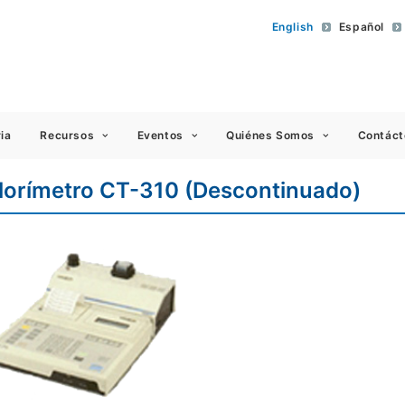
English
Español
 Americas
ia
Recursos
Eventos
Quiénes Somos
Contáct
lorímetro CT-310 (Descontinuado)