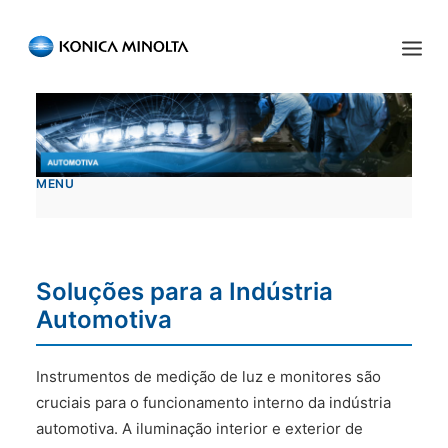
Sensing Americas
ENGLISH
ESPAÑOL
PORTUGUESE
INÍCIO
MENU
PRODUTOS
SERVIÇOS
INDÚSTRIA
Soluções para a Indústria
Automotiva
RECURSOS
EVENTOS
Instrumentos de medição de luz e monitores são
cruciais para o funcionamento interno da indústria
QUEM SOMOS
automotiva. A iluminação interior e exterior de