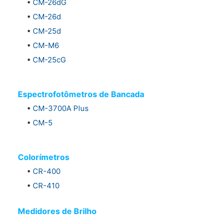
•
CM-26dG
•
CM-26d
•
CM-25d
•
CM-M6
•
CM-25cG
Espectrofotômetros de Bancada
•
CM-3700A Plus
•
CM-5
Colorímetros
•
CR-400
•
CR-410
Medidores de Brilho