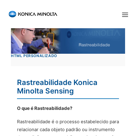
Sensing Americas
ENGLISH
ESPAÑOL
PORTUGUESE
INÍCIO
HTML PERSONALIZADO
PRODUTOS
SERVIÇOS
Rastreabilidade Konica
INDÚSTRIA
Minolta Sensing
RECURSOS
O que é Rastreabilidade?
EVENTOS
Rastreabilidade é o processo estabelecido para
QUEM SOMOS
relacionar cada objeto padrão ou instrumento