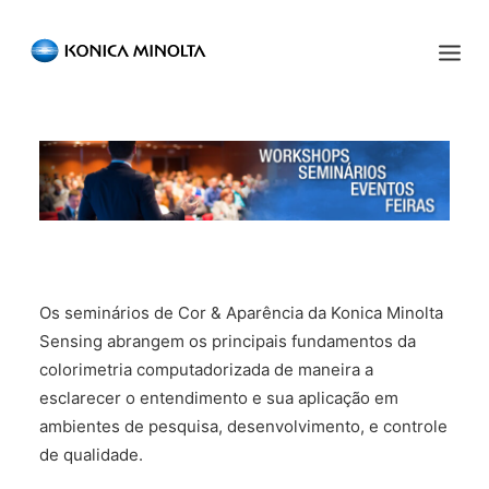
Sensing Americas
ENGLISH
ESPAÑOL
PORTUGUESE
HOME
PRODUCTS
SERVICES
INDUSTRIES
Os seminários de Cor & Aparência da Konica Minolta
Sensing abrangem os principais fundamentos da
RESOURCES
colorimetria computadorizada de maneira a
esclarecer o entendimento e sua aplicação em
EVENTS
ambientes de pesquisa, desenvolvimento, e controle
de qualidade.
ABOUT US