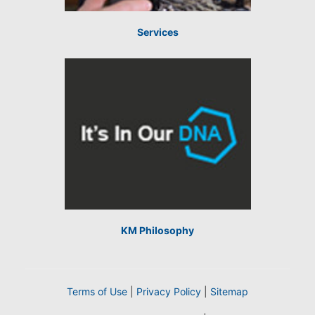
Services
KM Philosophy
Terms of Use
|
Privacy Policy
|
Sitemap